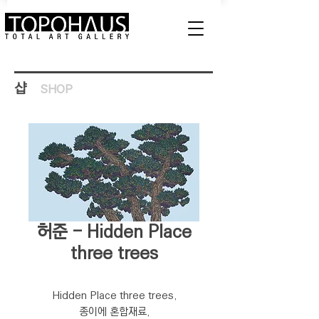
샵
SHOP
허준 - Hidden Place
three trees
Hidden Place three trees,
종이에 혼합재료,