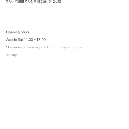
​주차는 갤러리 주차장을 이용하시면 됩니다.
Opening hours
Wed to Sat 11:00 - 18:00
* Reservations are required on Sundays and public
holidays.
Visit
Parking is available in the gallery parking lot.