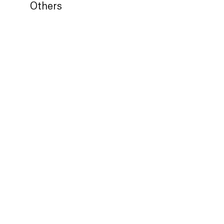
Others
허준 - 응시 3
COPYRIGHT ⓒ
2004-2026
TOPOHAUS TOTAL ART GALLERY.