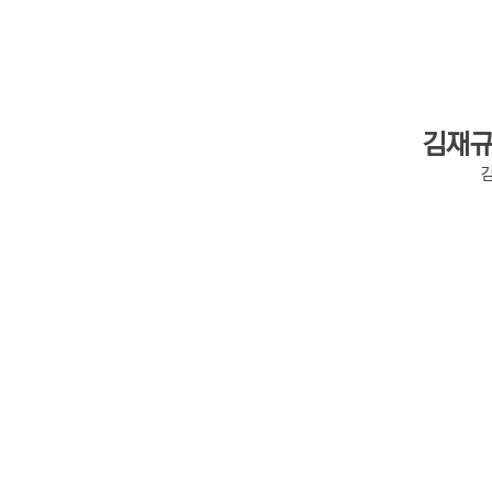
김재규 
김