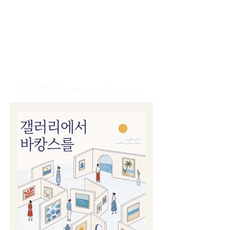
제 2
전시실
S
P
ACE 2
(
1
F)
|
SEOUL