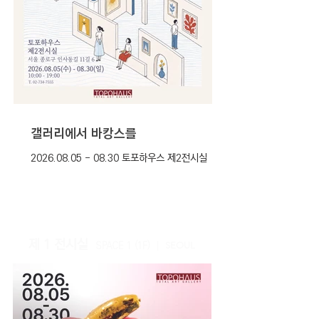
갤러리에서 바캉스를
2026.08.05 - 08.30 토포하우스 제2전시실
제 1
전시실
S
P
AC
E 1
(1
F)
|
SEOUL