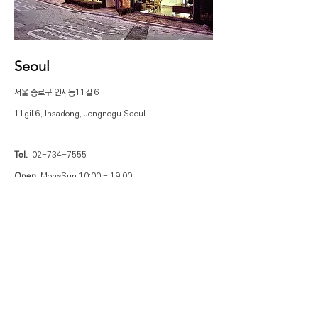
Seoul
서울 종로구 인사동11길 6
11gil 6, Insadong, Jongnogu Seoul
Tel.
02-734-7555
Open
Mon~Sun 10:00 - 19:00
E-mail
topohaus2004@gmail.com
Exhibition Spaces