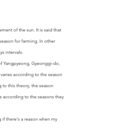
ent of the sun. It is said that
season for farming. In other
s intervals.
ry of Yangpyeong, Gyeonggi-do,
 varies according to the season
 to this theory, the season
ds according to the seasons they
g if there's a reason when my