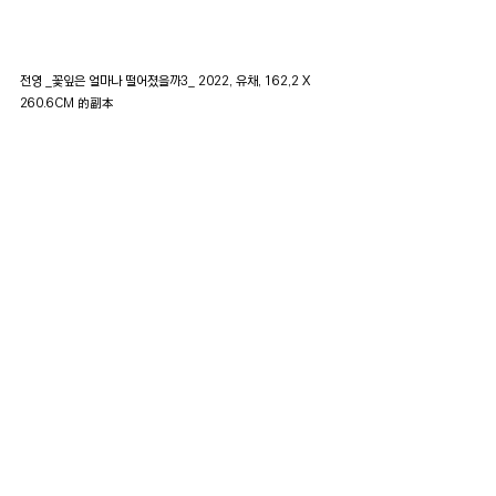
전영 _꽃잎은 얼마나 떨어졌을까3_ 2022, 유채, 162,2 X 
260.6CM 的副本
전영 _삶이 꽃이 되다--속박5_,2022,유채, 130.3X97 CM
的副本