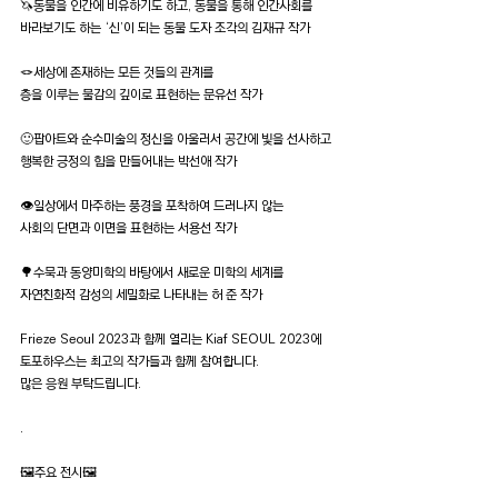
🦄동물을 인간에 비유하기도 하고, 동물을 통해 인간사회를
바라보기도 하는 ‘신’이 되는 동물 도자 조각의 김재규 작가
🪢세상에 존재하는 모든 것들의 관계를
층을 이루는 물감의 깊이로 표현하는 문유선 작가
🙂팝아트와 순수미술의 정신을 아울러서 공간에 빛을 선사하고
행복한 긍정의 힘을 만들어내는 박선애 작가
👁일상에서 마주하는 풍경을 포착하여 드러나지 않는
사회의 단면과 이면을 표현하는 서용선 작가
🌳수묵과 동양미학의 바탕에서 새로운 미학의 세계를
자연친화적 감성의 세밀화로 나타내는 허 준 작가
Frieze Seoul 2023과 함께 열리는 Kiaf SEOUL 2023에
토포하우스는 최고의 작가들과 함께 참여합니다.
많은 응원 부탁드립니다.
.
🖼주요 전시🖼