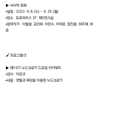
▶️ 서사적 회화
▪️일정 : 2023. 9. 6.(수) - 9. 25.(월)
▪️장소 : 토포하우스 2F, 제3전시실
▪️참여작가
 : 
이철량
, 
김인옥
, 
이만수
, 
이여운
, 
정진용
, 
허주혜
, 
허
준
.
🖌 프로그램🎨
▶️ 제19기 누드크로키 드로잉 아카데미
▪️강사 : 이은규
▪️내용 : 연필과 목탄을 이용한 누드크로키
▪️일정 : 9. 14. - 12. 21. (9.28 추석 휴강)
▪️시간 : 매주 목요일 오후 7시 - 9시
▪️등록비 : 44만원
▪️장소 : 토포하우스 B1 아뜰리에
📍예약 필수. 수강을 희망하는 분께서는 전화(02-734-
7555)로 연락주시기 바랍니다.