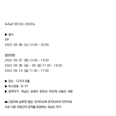
🥳Kiaf SEOUL 2023🥳
▶️ 일시 :
VIP
2023. 09. 06. (수) 13:00 - 20:00
일반관람
2023. 09. 07. (목) 13:00 - 19:30
2023. 09. 08. (금) - 09. (토) 11:00 - 19:30
2023. 09. 10. (일) 11:00 - 17:00
▶️ 장소 : COEX B홀
▶️ 부스번호 : B-51
▶️ 참여작가 : 
곽남신
, 
김재규
, 
문유선
, 
박선애
, 
서용선
, 
허준
👥️그림자와 실루엣 형상, 네거티브와 포지티브의 이미지로
서로 다른 차원간의 관계를 표현하는 곽남신 작가