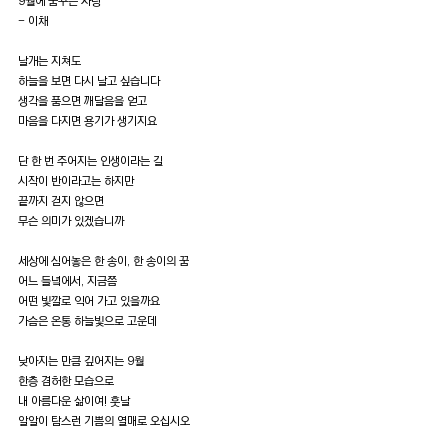
9월에 꿈꾸는 사랑
- 이채
날개는 지쳐도
하늘을 보면 다시 날고 싶습니다
생각을 품으면 깨달음을 얻고
마음을 다지면 용기가 생기지요
단 한 번 주어지는 인생이라는 길
시작이 반이라고는 하지만
끝까지 걷지 않으면
무슨 의미가 있겠습니까
세상에 심어놓은 한 송이, 한 송이의 꿈
어느 들녘에서, 지금쯤
어떤 빛깔로 익어 가고 있을까요
가슴은 온통 하늘빛으로 고운데
낮아지는 만큼 깊어지는 9월
한층 겸허한 모습으로
내 아름다운 삶이여! 훗날
알알이 탐스런 기쁨의 열매로 오십시오