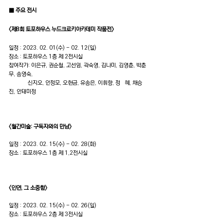
■ 주요 전시
<제8회 토포하우스 누드크로키아카데미 작품전>
일정 : 2023. 02. 01(수) - 02. 12(일)
장소 : 토포하우스 1층 제 2전시실
참여작가: 이은규, 권순철, 고선임, 곽숙영, 김나미, 김영춘, 박춘
무, 송영숙, 
             신지오, 안정모, 오현금, 유송은, 이휘향, 정   혜, 채승
진, 안태미정
<월간미술: 구독자와의 만남>
일정 : 2023. 02. 15(수) - 02. 28(화)
장소 : 토포하우스 1층 제 1,2전시실
<인연, 그 소중함>
일정 : 2023. 02. 15(수) - 02. 26(일)
장소 : 토포하우스 2층 제 3전시실