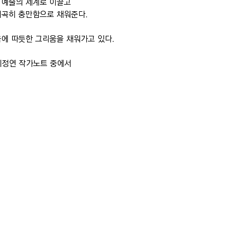
 예술의 세계로 이끌고
빼곡히 충만함으로 채워준다.
음에 따듯한 그리움을 채워가고 있다.
                  지정연 작가노트 중에서