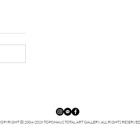
황영아 개인전 - 자연의 맥박
OPYRIGHT ⓒ 2004-2026 TOPOHAUS TOTAL ART GALLERY. ALL RIGHTS RESERVED