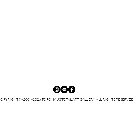
황영아 개인전 - 자연의 맥박
OPYRIGHT ⓒ 2004-2026 TOPOHAUS TOTAL ART GALLERY. ALL RIGHTS RESERVED