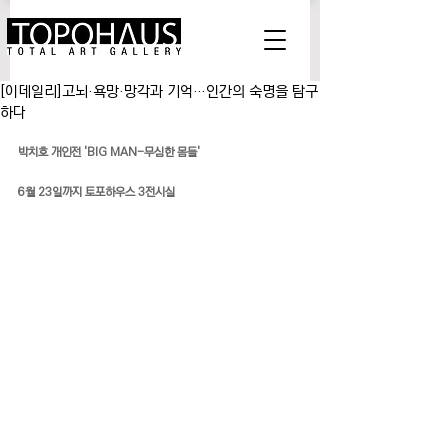
[이데일리]고뇌·욕망·망각과 기억…인간의 숙명을 탐구
하다
박치호 개인전 'BIG MAN-무심한 몸들'
6월 23일까지 토포하우스 3전시실