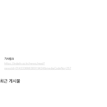
기사링크
https://edaily.co.kr/news/read?
newsId=01433366638919424&mediaCodeNo=257
최근 게시물