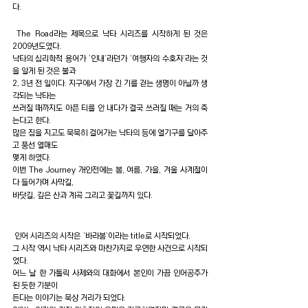
다.
 The Road라는 제목으로 낙타 시리즈를 시작하게 된 것은 
2009년도였다.
낙타의 심리학적 용어가 ‘인내’라던가 ‘여행자의 수호자’라는 것
을 알게 된 것은 불과 
2, 3년 전 일이다. 지구에서 가장 긴 기를 걷는 생명이 아닐까 생
각되는 낙타는 
쓰러질 때까지도 아픈 티를 안 내다가 결국 쓰러질 때는 거의 죽
는다고 한다.
많은 짐을 지고도 묵묵히 걸어가는 낙타의 등에 열기구를 달아주
고 풍선 열매도 
맺게 하였다.
이번 The Journey 개인전에는 봄, 여름, 가을, 겨울 사계절이 
다 들어가며 사막길, 
바닷길, 깊은 산과 계곡 그리고 꽃길까지 있다.
 인어 시리즈의 시작은 ‘바라봄’이라는 title로 시작되었다.
그 시작 역시 낙타 시리즈와 마찬가지로 우연한 사건으로 시작되
었다.
어느 날 한 가톨릭 사제와의 대화에서 본인이 가끔 인어공주가 
된 듯한 기분이 
든다는 이야기는 묵상 거리가 되었다.