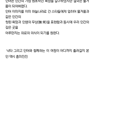
인어는 인간의 가장 원초적인 욕망을 갈구하였지만 결국은 물거
품이 되어버렸다.
인어 이미지를 이미 하늘나라로 간 스타들에게 입히어 물거품과 
같은 인간의 
헛된 욕망과 인생의 무상(無常)을 표현함과 동시에 우리 인간의 
깊은 곳을 
어루만지는 위로의 의식이 되기를 원한다.
 낙타 그리고 인어와 함께하는 이 여정이 어디까지 흘러갈지 본
인 역시 흥미진진
하게 지켜보는 과정에 여러분 또한 들어서시길 초대합니다.
2022.  10.  19   작가 민세원
최근 게시물