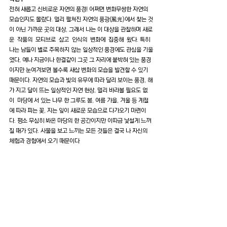
전혀 새롭고 신비로운 자연의 풍경! 어쩌면 변화무쌍한 자연의 
모습인지도 몰랐다. 멀리 펼쳐진 자연의 풍광(風光)에서 찿는 것
이 아닌 가까운 곳의 대상, 그래서 나는 이 대상을 관찰하며 새로
운  작품의  모티브로  삼고  인식의  변화에  집중해  왔다. 특히 
나는 남들이 별로 주목하지 않는 일상적인 풍경에도 관심을 기울
였다, 예나 지금이나 한결같이 그곳 그 자리에 붙박혀 있는 풍경
이지만 눈여겨보면 볼수록 새삼 변화의 모습을 발견할 수 있기 
때문이다. 자연의 모습과 빛의 유무에 따라 달리 보이는 풍경, 해
가 지고 달이 뜨는 일상적인 자연 현상, 멀리 바라볼 필요도 없
이  마당에 서 있는 나무 한 그루도 봄, 여름 가을, 겨울 등 계절
에 따라 피는 꽃, 지는 잎이 새로운 모습으로 다가오기 마련이
다. 평소 무심히 봐온 마당의 한 공간이지만 이따금 낯설게 느껴
질 때가 있다. 사물을 보고 느끼는 모든 것들은 결국 나 자신의 
체험과 경험에서 오기 때문이다